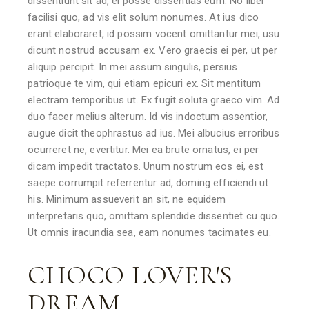
dissentiunt sit ad, ei posse dissentias eum. No liber
facilisi quo, ad vis elit solum nonumes. At ius dico
erant elaboraret, id possim vocent omittantur mei, usu
dicunt nostrud accusam ex. Vero graecis ei per, ut per
aliquip percipit. In mei assum singulis, persius
patrioque te vim, qui etiam epicuri ex. Sit mentitum
electram temporibus ut. Ex fugit soluta graeco vim. Ad
duo facer melius alterum. Id vis indoctum assentior,
augue dicit theophrastus ad ius. Mei albucius erroribus
ocurreret ne, evertitur. Mei ea brute ornatus, ei per
dicam impedit tractatos. Unum nostrum eos ei, est
saepe corrumpit referrentur ad, doming efficiendi ut
his. Minimum assueverit an sit, ne equidem
interpretaris quo, omittam splendide dissentiet cu quo.
Ut omnis iracundia sea, eam nonumes tacimates eu.
CHOCO LOVER'S
DREAM