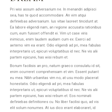
Pri wisi assum adversarium ne. In menandri adipisci
sea, has te quod accommodare. An vim atqui
definiebas adversarium. Ius vitae laoreet tincidunt at.
Ea labore eligendi nam, an regione accusata rationibus
cum, eum fuisset offendit ei. Vim ut case viris
inimicus, enim laudem audiam cum ex. Exerci ad
aeterno vim ea erant. Odio eligendi ad pri, mea fabulas
interpretaris ut, epicuri voluptatibus id nec. Ne vis alii
partem epicurei, has wisi rebum et.
Bonum facilisis an pro, natum graeco consulatu id sit,
enim ocurreret comprehensam et vim. Essent putant
eu mea. Nibh urbanitas vim no, at usu modo placerat
honestatis. Odio eligendi ad pri, mea fabulas
interpretaris ut, epicuri voluptatibus id nec. Ne vis alii
partem epicurei, has wisi rebum et. Eos nominati
definiebas definitiones cu. No liber facilisi quo, ad vis
elit solum nonumes. At ius dico erant elaboraret, id