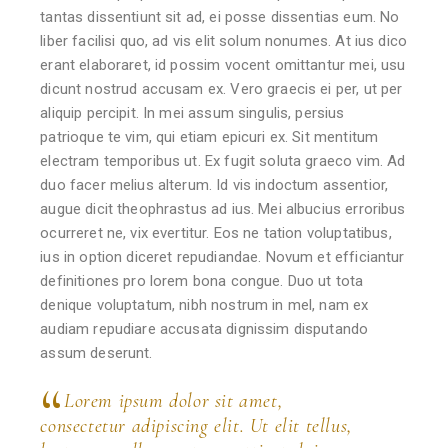
tantas dissentiunt sit ad, ei posse dissentias eum. No
liber facilisi quo, ad vis elit solum nonumes. At ius dico
erant elaboraret, id possim vocent omittantur mei, usu
dicunt nostrud accusam ex. Vero graecis ei per, ut per
aliquip percipit. In mei assum singulis, persius
patrioque te vim, qui etiam epicuri ex. Sit mentitum
electram temporibus ut. Ex fugit soluta graeco vim. Ad
duo facer melius alterum. Id vis indoctum assentior,
augue dicit theophrastus ad ius. Mei albucius erroribus
ocurreret ne, vix evertitur. Eos ne tation voluptatibus,
ius in option diceret repudiandae. Novum et efficiantur
definitiones pro lorem bona congue. Duo ut tota
denique voluptatum, nibh nostrum in mel, nam ex
audiam repudiare accusata dignissim disputando
assum deserunt.
Lorem ipsum dolor sit amet,
consectetur adipiscing elit. Ut elit tellus,