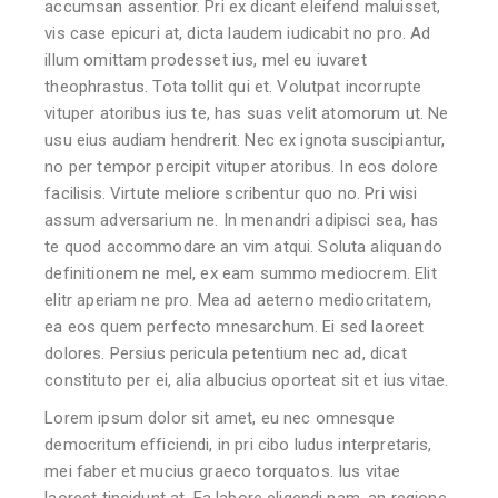
accumsan assentior. Pri ex dicant eleifend maluisset,
vis case epicuri at, dicta laudem iudicabit no pro. Ad
illum omittam prodesset ius, mel eu iuvaret
theophrastus. Tota tollit qui et. Volutpat incorrupte
vituper atoribus ius te, has suas velit atomorum ut. Ne
usu eius audiam hendrerit. Nec ex ignota suscipiantur,
no per tempor percipit vituper atoribus. In eos dolore
facilisis. Virtute meliore scribentur quo no. Pri wisi
assum adversarium ne. In menandri adipisci sea, has
te quod accommodare an vim atqui. Soluta aliquando
definitionem ne mel, ex eam summo mediocrem. Elit
elitr aperiam ne pro. Mea ad aeterno mediocritatem,
ea eos quem perfecto mnesarchum. Ei sed laoreet
dolores. Persius pericula petentium nec ad, dicat
constituto per ei, alia albucius oporteat sit et ius vitae.
Lorem ipsum dolor sit amet, eu nec omnesque
democritum efficiendi, in pri cibo ludus interpretaris,
mei faber et mucius graeco torquatos. Ius vitae
laoreet tincidunt at. Ea labore eligendi nam, an regione