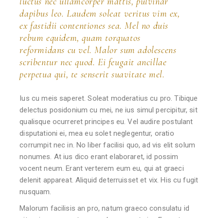
luctus nec ullamcorper mattis, pulvinar
dapibus leo. Laudem soleat veritus vim ex,
ex fastidii contentiones sea. Mel no duis
rebum equidem, quam torquatos
reformidans cu vel. Malor sum adolescens
scribentur nec quod. Ei feugait ancillae
perpetua qui, te senserit suavitate mel.
Ius cu meis saperet. Soleat moderatius cu pro. Tibique
delectus posidonium cu mei, ne ius simul percipitur, sit
qualisque ocurreret principes eu. Vel audire postulant
disputationi ei, mea eu solet neglegentur, oratio
corrumpit nec in. No liber facilisi quo, ad vis elit solum
nonumes. At ius dico erant elaboraret, id possim
vocent neum. Erant verterem eum eu, qui at graeci
delenit appareat. Aliquid deterruisset et vix. His cu fugit
nusquam.
Malorum facilisis an pro, natum graeco consulatu id