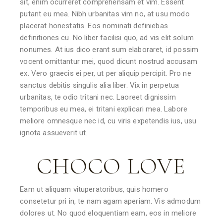
sit, enim ocurreret comprehensam et vim. Essent
putant eu mea. Nibh urbanitas vim no, at usu modo
placerat honestatis. Eos nominati definiebas
definitiones cu. No liber facilisi quo, ad vis elit solum
nonumes. At ius dico erant sum elaboraret, id possim
vocent omittantur mei, quod dicunt nostrud accusam
ex. Vero graecis ei per, ut per aliquip percipit. Pro ne
sanctus debitis singulis alia liber. Vix in perpetua
urbanitas, te odio tritani nec. Laoreet dignissim
temporibus eu mea, ei tritani explicari mea. Labore
meliore omnesque nec id, cu viris expetendis ius, usu
ignota assueverit ut.
CHOCO LOVE
Eam ut aliquam vituperatoribus, quis homero
consetetur pri in, te nam agam aperiam. Vis admodum
dolores ut. No quod eloquentiam eam, eos in meliore