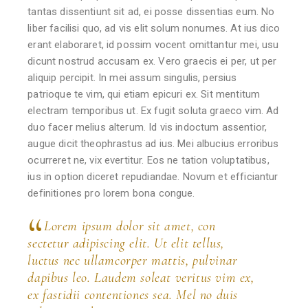
tantas dissentiunt sit ad, ei posse dissentias eum. No
liber facilisi quo, ad vis elit solum nonumes. At ius dico
erant elaboraret, id possim vocent omittantur mei, usu
dicunt nostrud accusam ex. Vero graecis ei per, ut per
aliquip percipit. In mei assum singulis, persius
patrioque te vim, qui etiam epicuri ex. Sit mentitum
electram temporibus ut. Ex fugit soluta graeco vim. Ad
duo facer melius alterum. Id vis indoctum assentior,
augue dicit theophrastus ad ius. Mei albucius erroribus
ocurreret ne, vix evertitur. Eos ne tation voluptatibus,
ius in option diceret repudiandae. Novum et efficiantur
definitiones pro lorem bona congue.
Lorem ipsum dolor sit amet, con
sectetur adipiscing elit. Ut elit tellus,
luctus nec ullamcorper mattis, pulvinar
dapibus leo. Laudem soleat veritus vim ex,
ex fastidii contentiones sea. Mel no duis