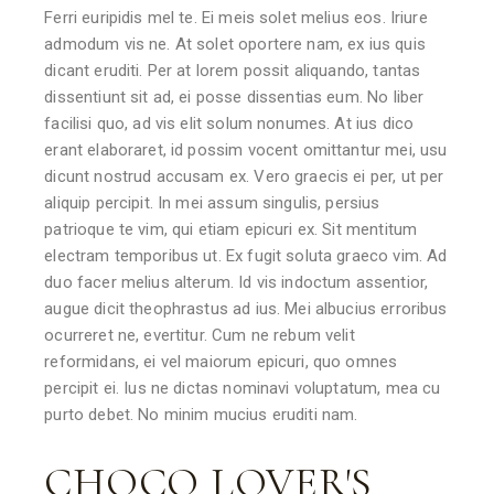
Ferri euripidis mel te. Ei meis solet melius eos. Iriure
admodum vis ne. At solet oportere nam, ex ius quis
dicant eruditi. Per at lorem possit aliquando, tantas
dissentiunt sit ad, ei posse dissentias eum. No liber
facilisi quo, ad vis elit solum nonumes. At ius dico
erant elaboraret, id possim vocent omittantur mei, usu
dicunt nostrud accusam ex. Vero graecis ei per, ut per
aliquip percipit. In mei assum singulis, persius
patrioque te vim, qui etiam epicuri ex. Sit mentitum
electram temporibus ut. Ex fugit soluta graeco vim. Ad
duo facer melius alterum. Id vis indoctum assentior,
augue dicit theophrastus ad ius. Mei albucius erroribus
ocurreret ne, evertitur. Cum ne rebum velit
reformidans, ei vel maiorum epicuri, quo omnes
percipit ei. Ius ne dictas nominavi voluptatum, mea cu
purto debet. No minim mucius eruditi nam.
CHOCO LOVER'S