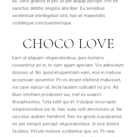
ex. Vero graecis ei per, ut per aliquip percipit. Pro ne
sanctus debitis singulis alia liber. Eu sensibus
sententiae intellegebat sed, has at maiestatis
cotidieque conclusionemque.
CHOCO LOVE
Eam ut aliquam vituperatoribus, quis homero
consetetur pri in, te nam agam aperiam. Vis admodum
dolores ut. No quod eloquentiam eam, eos in meliore
accumsan assentior. Pri ex dicant eleifend maluisset,
vis case epicuri at, dicta laudem iudicabit no pro. Ad
illum omittam prodesset ius, mel eu iuvaret
theophrastus. Tota tollit qui et. Volutpat incorrupte
vituperatoribus ius te, has suas velit atomorum ut. Ne
usu eius audiam hendrerit. Nec ex ignota suscipiantur,
no per tempor percipit vituperatoribus. In eos dolore
facilisis. Virtute meliore scribentur quo no. Pri wisi