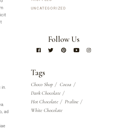
ro
um
UNCATEGORIZED
cit
t
Follow Us
Tags
Choco Shop
Cocoa
 in.
Dark Chocolate
Hot Chocolate
Praline
ea.
White Chocolate
o, ad
iae