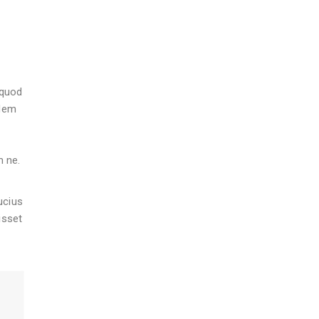
 quod
udem
m ne.
ucius
isset