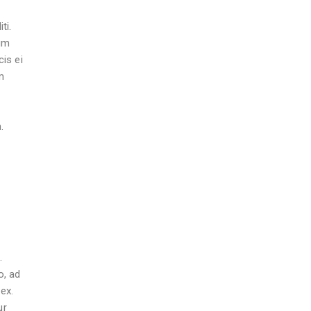
ti.
lum
is ei
m
.
.
o, ad
ex.
ur