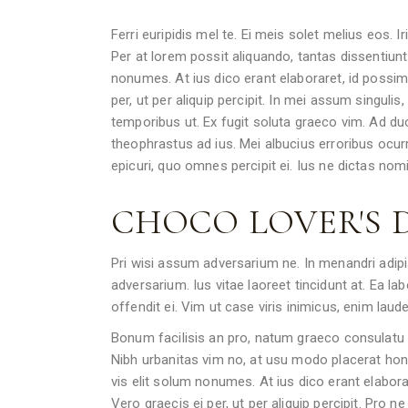
Ferri euripidis mel te. Ei meis solet melius eos. 
Per at lorem possit aliquando, tantas dissentiunt 
nonumes. At ius dico erant elaboraret, id possi
per, ut per aliquip percipit. In mei assum singuli
temporibus ut. Ex fugit soluta graeco vim. Ad duo
theophrastus ad ius. Mei albucius erroribus ocur
epicuri, quo omnes percipit ei. Ius ne dictas no
CHOCO LOVER'S
Pri wisi assum adversarium ne. In menandri adi
adversarium. Ius vitae laoreet tincidunt at. Ea l
offendit ei. Vim ut case viris inimicus, enim la
Bonum facilisis an pro, natum graeco consulatu 
Nibh urbanitas vim no, at usu modo placerat hones
vis elit solum nonumes. At ius dico erant elabor
Vero graecis ei per, ut per aliquip percipit. Pro n