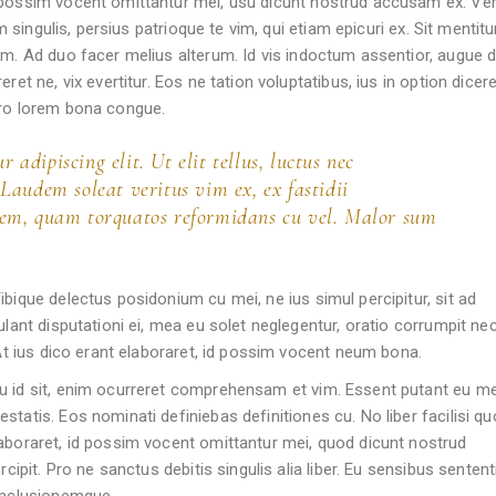
d possim vocent omittantur mei, usu dicunt nostrud accusam ex. Ve
um singulis, persius patrioque te vim, qui etiam epicuri ex. Sit mentit
im. Ad duo facer melius alterum. Id vis indoctum assentior, augue di
ret ne, vix evertitur. Eos ne tation voluptatibus, ius in option dicere
pro lorem bona congue.
 adipiscing elit. Ut elit tellus, luctus nec
Laudem soleat veritus vim ex, ex fastidii
dem, quam torquatos reformidans cu vel. Malor sum
bique delectus posidonium cu mei, ne ius simul percipitur, sit ad
lant disputationi ei, mea eu solet neglegentur, oratio corrumpit nec
 At ius dico erant elaboraret, id possim vocent neum bona.
u id sit, enim ocurreret comprehensam et vim. Essent putant eu m
tatis. Eos nominati definiebas definitiones cu. No liber facilisi qu
laboraret, id possim vocent omittantur mei, quod dicunt nostrud
cipit. Pro ne sanctus debitis singulis alia liber. Eu sensibus sentent
conclusionemque.