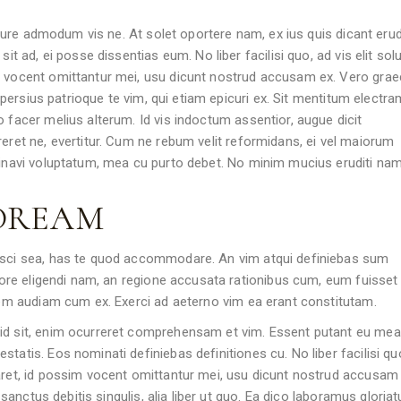
Iriure admodum vis ne. At solet oportere nam, ex ius quis dicant erudi
sit ad, ei posse dissentias eum. No liber facilisi quo, ad vis elit so
m vocent omittantur mei, usu dicunt nostrud accusam ex. Vero graec
s, persius patrioque te vim, qui etiam epicuri ex. Sit mentitum electra
 facer melius alterum. Id vis indoctum assentior, augue dicit
reret ne, evertitur. Cum ne rebum velit reformidans, ei vel maiorum
minavi voluptatum, mea cu purto debet. No minim mucius eruditi nam
 DREAM
pisci sea, has te quod accommodare. An vim atqui definiebas sum
abore eligendi nam, an regione accusata rationibus cum, eum fuisset
udem audiam cum ex. Exerci ad aeterno vim ea erant constitutam.
id sit, enim ocurreret comprehensam et vim. Essent putant eu mea
tatis. Eos nominati definiebas definitiones cu. No liber facilisi qu
aret, id possim vocent omittantur mei, usu dicunt nostrud accusam 
e sanctus debitis singulis, alia liber ut quo. Ea dico laboramus gloriat