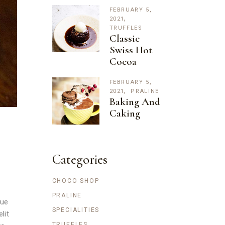
FEBRUARY 5,
2021
TRUFFLES
Classic
Swiss Hot
Cocoa
FEBRUARY 5,
2021
PRALINE
Baking And
Caking
Categories
CHOCO SHOP
PRALINE
que
SPECIALITIES
lit
TRUFFLES