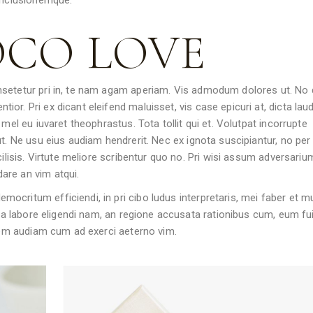
CO LOVE
nsetetur pri in, te nam agam aperiam. Vis admodum dolores ut. No
or. Pri ex dicant eleifend maluisset, vis case epicuri at, dicta la
mel eu iuvaret theophrastus. Tota tollit qui et. Volutpat incorrupte
t. Ne usu eius audiam hendrerit. Nec ex ignota suscipiantur, no per
cilisis. Virtute meliore scribentur quo no. Pri wisi assum adversariu
are an vim atqui.
critum efficiendi, in pri cibo ludus interpretaris, mei faber et m
. Ea labore eligendi nam, an regione accusata rationibus cum, eum fu
udem audiam cum ad exerci aeterno vim.