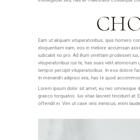
CHO
Eam ut aliquam vituperatoribus, quis homero co
eloquentiam eam, eos in meliore accumsan assenti
iudicabit no pro. Ad illum omittam prodesset ius, 
vituperatoribus ius te, has suas velit atomorum u
tempor percipit vituperatoribus. In eos dolore fa
In menandri adipisci sea, has te quod accommod
Lorem ipsum dolor sit amet, eu nec omnesque demo
graeco torquatos. Ius vitae laoreet tincidunt at
offendit ei. Vim ut case viris inimicus, enim la