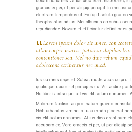
solum nonumes. At ius dico erant elaboraret, i
graecis ei per, ut per aliquip percipit. In mei ass
electram temporibus ut. Ex fugit soluta graeco v
theophrastus ad ius. Mei albucius erroribus ocurre
repudiandae. Novum et efficiantur definitiones 
Lorem ipsum dolor sit amet, con sectetur
ullamcorper mattis, pulvinar dapibus leo. 
contentiones sea. Mel no duis rebum equi
adolescens scribentur nec quod.
Ius cu meis saperet. Soleat moderatius cu pro. Ti
qualisque ocurreret principes eu. Vel audire postu
No liber facilisi quo, ad vis elit solum nonumes.
Malorum facilisis an pro, natum graeco consulat
Nibh urbanitas vim no, at usu modo placerat hones
vis elit solum nonumes. At ius dico erant sum e
accusam ex. Vero graecis ei per, ut per aliquip per
intellegebat sed, has at maiestatis cotidieque 